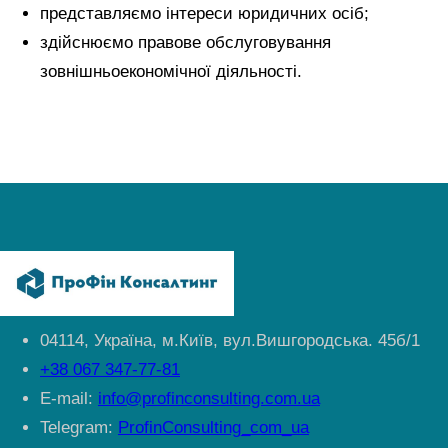
представляємо інтереси юридичних осіб;
здійснюємо правове обслуговування
зовнішньоекономічної діяльності.
04114, Україна, м.Київ, вул.Вишгородська. 45б/1
+38 067 347-77-81
E-mail:
info@profinconsulting.com.ua
Telegram:
ProfinConsulting_com_ua